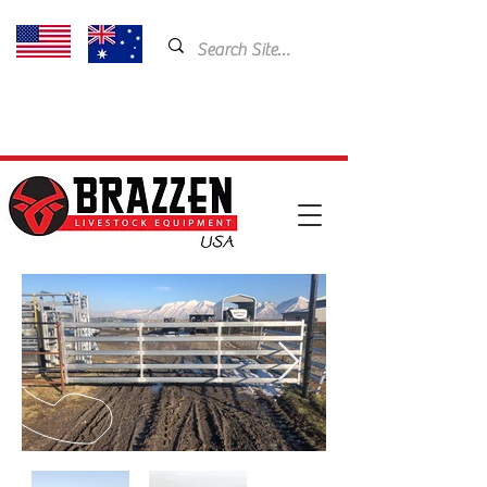
USA: 435-901-5404
Email:
cam@brazzen.com