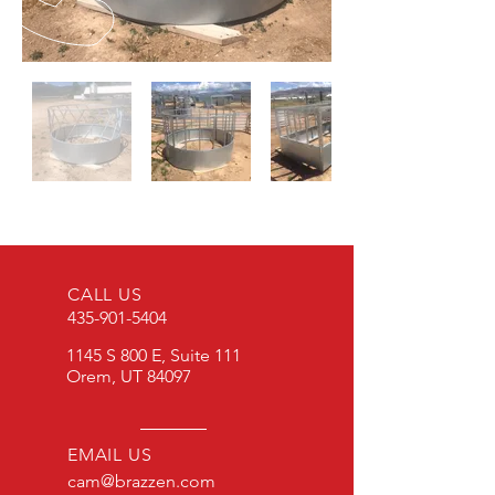
CALL US
435-901-5404
1145 S 800 E, Suite 111
Orem, UT 84097
EMAIL US
cam@brazzen.com