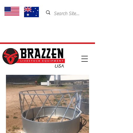
USA: 435-901-5404
Email:
cam@brazzen.com