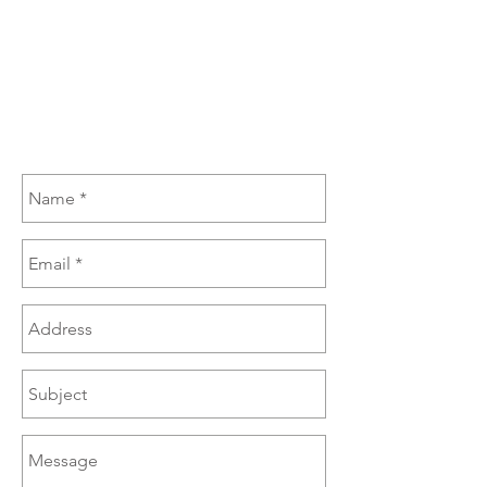
(517) 449-6393
,
(517) 449-
7829
sales@brazzen.com