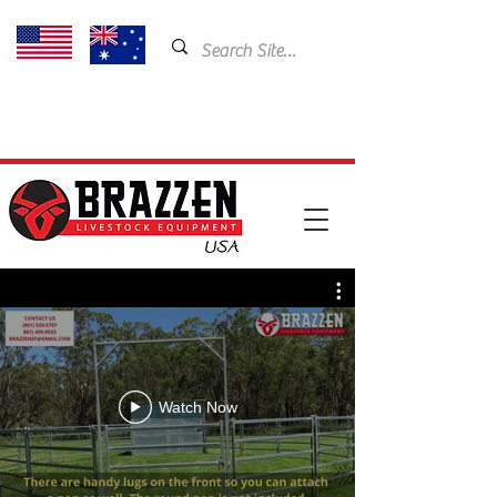
USA: 435-901-5404
Email:
cam@brazzen.com
Watch Now