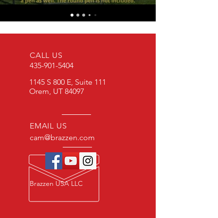
CALL US
435-901-5404
1145 S 800 E, Suite 111
Orem, UT 84097
EMAIL US
cam@brazzen.com
Brazzen USA LLC